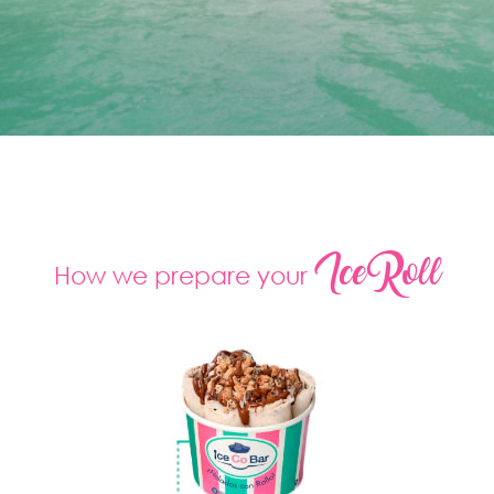
IceRoll
How
we
prepare
your