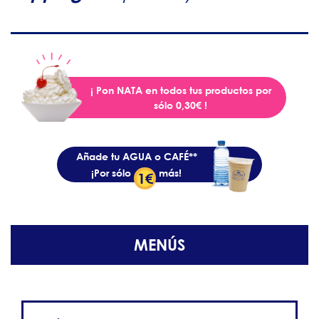
¡ Pon NATA en todos tus productos por
sólo 0,30€ !
Añade tu AGUA o CAFÉ**
¡Por sólo
más!
1€
MENÚS