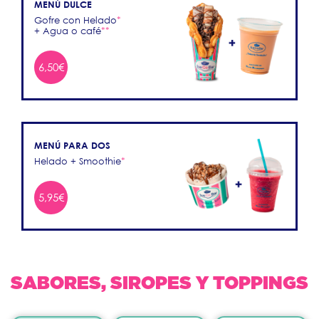
MENÚ DULCE
Gofre con Helado
*
+ Agua o café
**
6,50€
MENÚ PARA DOS
Helado + Smoothie
*
5,95€
SABORES, SIROPES Y TOPPINGS