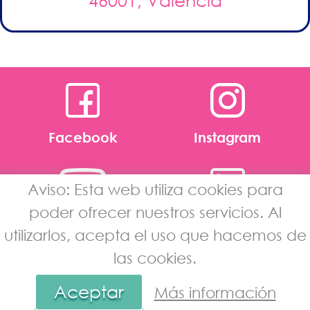
46001, Valencia
Facebook
Instagram
Aviso: Esta web utiliza cookies para
poder ofrecer nuestros servicios. Al
Youtube
Linkedin
utilizarlos, acepta el uso que hacemos de
las cookies.
Aviso Legal
·
Política de Privacidad de
Datos
·
Política de Cookies
·
Intranet
Aceptar
Más información
icecobar.com
© 2018 - Programación por
edina.es