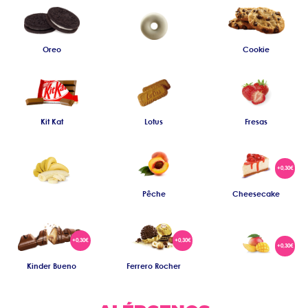
Oreo
Cookie
Kit Kat
Lotus
Fresas
Pêche
Cheesecake
Kinder Bueno
Ferrero Rocher