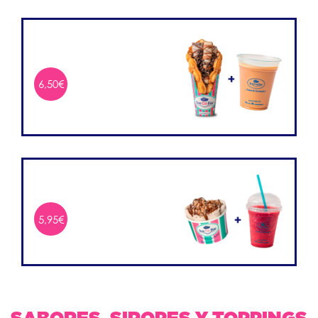
6,50€
5,95€