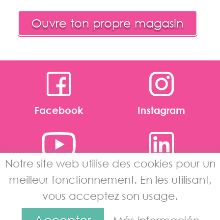
Ouvre ton propre magasin
Facebook
Instagram
Notre site web utilise des cookies pour un
Youtube
Linkedin
meilleur fonctionnement. En les utilisant,
vous acceptez son usage.
Avertissement Légal
·
Política de Privacidad
de Datos
·
Política de Cookies
·
Intranet
Accepter
icecobar.com
© 2018 - Programación por