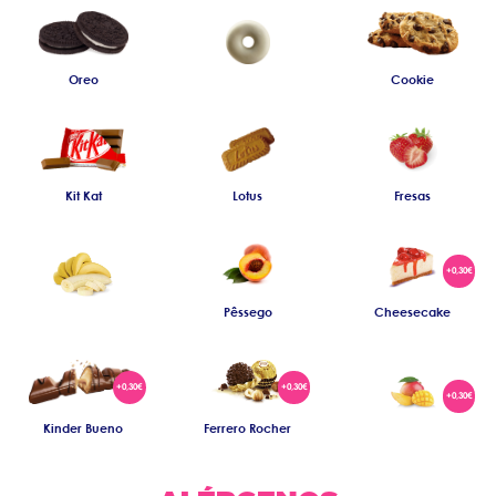
Oreo
Cookie
Kit Kat
Lotus
Fresas
Pêssego
Cheesecake
Kinder Bueno
Ferrero Rocher