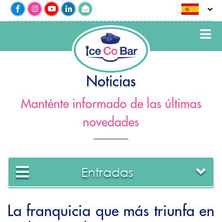
Noticias
Manténte informado de las últimas
novedades
Entradas
La franquicia que más triunfa en
2022