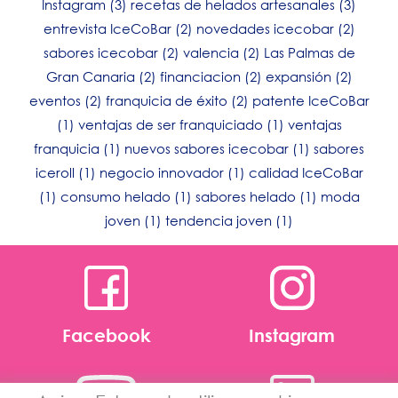
Instagram
(3)
recetas de helados artesanales
(3)
entrevista IceCoBar
(2)
novedades icecobar
(2)
sabores icecobar
(2)
valencia
(2)
Las Palmas de
Gran Canaria
(2)
financiacion
(2)
expansión
(2)
eventos
(2)
franquicia de éxito
(2)
patente IceCoBar
(1)
ventajas de ser franquiciado
(1)
ventajas
franquicia
(1)
nuevos sabores icecobar
(1)
sabores
iceroll
(1)
negocio innovador
(1)
calidad IceCoBar
(1)
consumo helado
(1)
sabores helado
(1)
moda
joven
(1)
tendencia joven
(1)
Facebook
Instagram