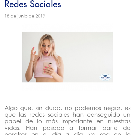
Redes Sociales
2021
18 de junio de 2019
2020
2019
Diciembre
Noviembre
Octubre
Septiembre
Agosto
Julio
Algo que, sin duda, no podemos negar, es
Junio
que las redes sociales han conseguido un
Mayo
papel de lo más importante en nuestras
vidas. Han pasado a formar parte de
Abril
nosotros en el día a día, ya sea en lo