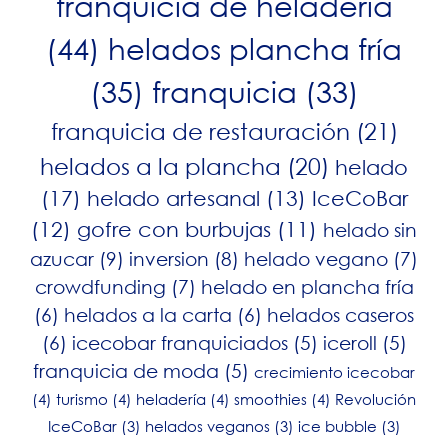
franquicia de heladería
(44)
helados plancha fría
(35)
franquicia
(33)
franquicia de restauración
(21)
helados a la plancha
(20)
helado
(17)
helado artesanal
(13)
IceCoBar
(12)
gofre con burbujas
(11)
helado sin
azucar
(9)
inversion
(8)
helado vegano
(7)
crowdfunding
(7)
helado en plancha fría
(6)
helados a la carta
(6)
helados caseros
(6)
icecobar franquiciados
(5)
iceroll
(5)
franquicia de moda
(5)
crecimiento icecobar
(4)
turismo
(4)
heladería
(4)
smoothies
(4)
Revolución
IceCoBar
(3)
helados veganos
(3)
ice bubble
(3)