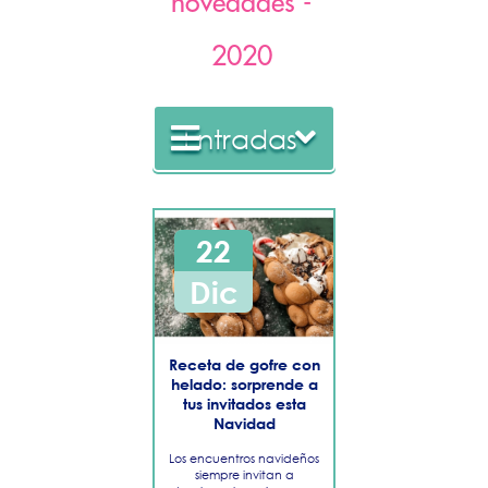
novedades -
2020
Entradas
2022
22
2021
Dic
2020
Receta de gofre con
Diciembre
helado: sorprende a
tus invitados esta
Navidad
Noviembre
Los encuentros navideños
Octubre
siempre invitan a