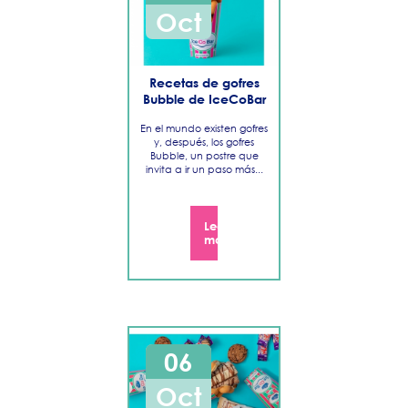
Oct
Recetas de gofres
Bubble de IceCoBar
En el mundo existen gofres
y, después, los gofres
Bubble, un postre que
invita a ir un paso más...
Leer
más
06
Oct