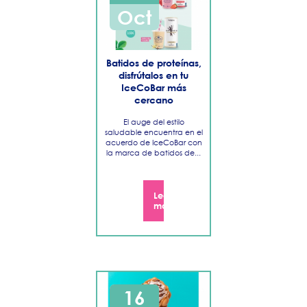
Oct
Batidos de proteínas,
disfrútalos en tu
IceCoBar más
cercano
El auge del estilo
saludable encuentra en el
acuerdo de IceCoBar con
la marca de batidos de...
Leer
más
16