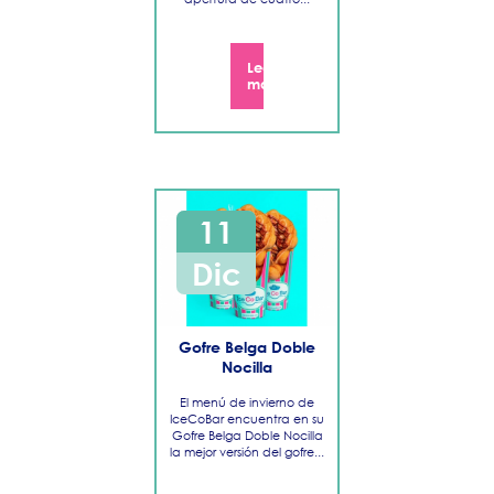
Leer
más
11
Dic
Gofre Belga Doble
Nocilla
El menú de invierno de
IceCoBar encuentra en su
Gofre Belga Doble Nocilla
la mejor versión del gofre...