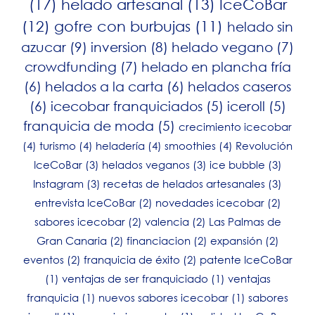
(17)
helado artesanal
(13)
IceCoBar
(12)
gofre con burbujas
(11)
helado sin
azucar
(9)
inversion
(8)
helado vegano
(7)
crowdfunding
(7)
helado en plancha fría
(6)
helados a la carta
(6)
helados caseros
(6)
icecobar franquiciados
(5)
iceroll
(5)
franquicia de moda
(5)
crecimiento icecobar
(4)
turismo
(4)
heladería
(4)
smoothies
(4)
Revolución
IceCoBar
(3)
helados veganos
(3)
ice bubble
(3)
Instagram
(3)
recetas de helados artesanales
(3)
entrevista IceCoBar
(2)
novedades icecobar
(2)
sabores icecobar
(2)
valencia
(2)
Las Palmas de
Gran Canaria
(2)
financiacion
(2)
expansión
(2)
eventos
(2)
franquicia de éxito
(2)
patente IceCoBar
(1)
ventajas de ser franquiciado
(1)
ventajas
franquicia
(1)
nuevos sabores icecobar
(1)
sabores