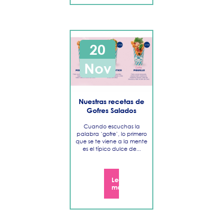
20
Nov
Nuestras recetas de
Gofres Salados
Cuando escuchas la
palabra ‘gofre’, lo primero
que se te viene a la mente
es el típico dulce de...
Leer
más