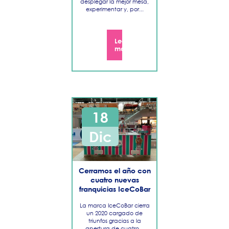
desplegar la mejor mesa,
experimentar y, por...
Septiembre
Leer
Agosto
más
Julio
Junio
Mayo
Abril
18
Marzo
Dic
Febrero
Enero
Cerramos el año con
cuatro nuevas
2019
franquicias IceCoBar
La marca IceCoBar cierra
2018
un 2020 cargado de
triunfos gracias a la
apertura de cuatro...