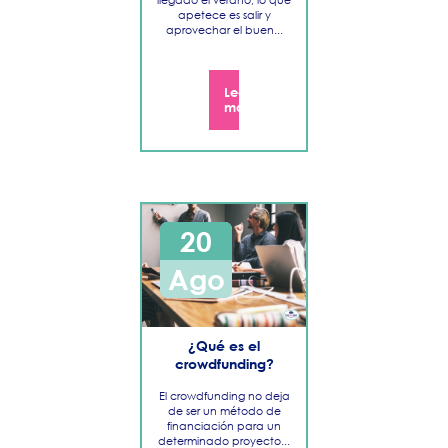
2018
apetece es salir y
aprovechar el buen...
Leer
más
20
Ago
​¿Qué es el
crowdfunding?
El crowdfunding no deja
de ser un método de
financiación para un
determinado proyecto...