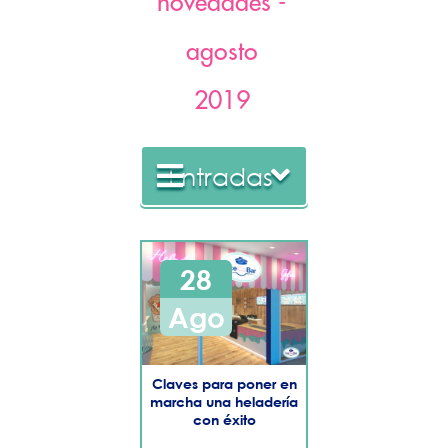
novedades -
agosto
2019
Entradas
2022
28
2021
Ago
2020
​Claves para poner en
2019
marcha una heladería
con éxito
Diciembre