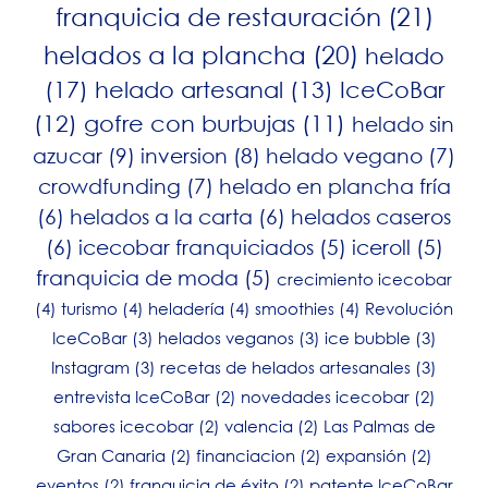
franquicia de restauración
(21)
helados a la plancha
(20)
helado
(17)
helado artesanal
(13)
IceCoBar
(12)
gofre con burbujas
(11)
helado sin
azucar
(9)
inversion
(8)
helado vegano
(7)
crowdfunding
(7)
helado en plancha fría
(6)
helados a la carta
(6)
helados caseros
(6)
icecobar franquiciados
(5)
iceroll
(5)
franquicia de moda
(5)
crecimiento icecobar
(4)
turismo
(4)
heladería
(4)
smoothies
(4)
Revolución
IceCoBar
(3)
helados veganos
(3)
ice bubble
(3)
Instagram
(3)
recetas de helados artesanales
(3)
entrevista IceCoBar
(2)
novedades icecobar
(2)
sabores icecobar
(2)
valencia
(2)
Las Palmas de
Gran Canaria
(2)
financiacion
(2)
expansión
(2)
eventos
(2)
franquicia de éxito
(2)
patente IceCoBar