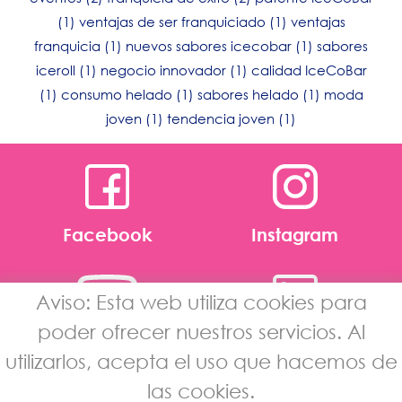
(1)
ventajas de ser franquiciado
(1)
ventajas
franquicia
(1)
nuevos sabores icecobar
(1)
sabores
iceroll
(1)
negocio innovador
(1)
calidad IceCoBar
(1)
consumo helado
(1)
sabores helado
(1)
moda
joven
(1)
tendencia joven
(1)
Facebook
Instagram
Aviso: Esta web utiliza cookies para
poder ofrecer nuestros servicios. Al
Youtube
Linkedin
utilizarlos, acepta el uso que hacemos de
las cookies.
Aviso Legal
·
Política de Privacidad de