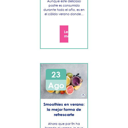
Aunque este delicioso
postre es consumido
durante todo el año, es en
el cálido verano donde...
Noviembre
Octubre
Leer
más
Septiembre
Agosto
Julio
Junio
23
Mayo
Ago
Abril
Marzo
​Smoothies en verano:
Febrero
la mejor forma de
refrescarte
Enero
Ahora que por fin ha
llegado el verano, lo que