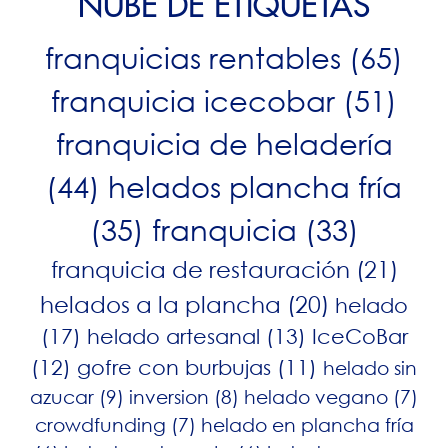
NUBE DE ETIQUETAS
franquicias rentables
(65)
franquicia icecobar
(51)
franquicia de heladería
(44)
helados plancha fría
(35)
franquicia
(33)
franquicia de restauración
(21)
helados a la plancha
(20)
helado
(17)
helado artesanal
(13)
IceCoBar
(12)
gofre con burbujas
(11)
helado sin
azucar
(9)
inversion
(8)
helado vegano
(7)
crowdfunding
(7)
helado en plancha fría