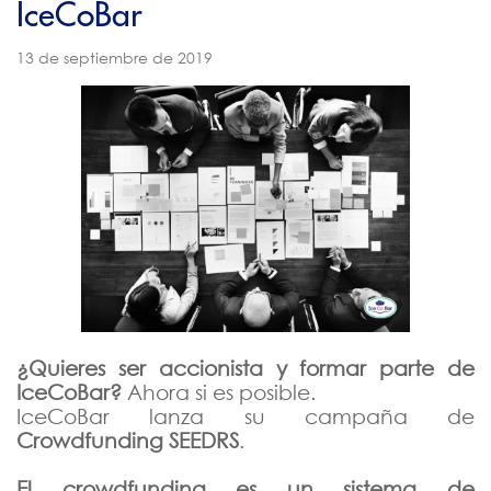
IceCoBar
2021
13 de septiembre de 2019
2020
2019
Diciembre
Noviembre
Octubre
Septiembre
Agosto
Julio
¿Quieres ser accionista y formar parte de
IceCoBar?
Junio
Ahora si es posible.
IceCoBar lanza su campaña de
Mayo
Crowdfunding SEEDRS
.
Abril
El crowdfunding es un sistema de