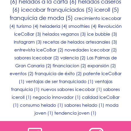
(6)
helados a la carta
(6)
helados caseros
(6)
icecobar franquiciados
(5)
iceroll
(5)
franquicia de moda
(5)
crecimiento icecobar
(4)
turismo
(4)
heladería
(4)
smoothies
(4)
Revolución
IceCoBar
(3)
helados veganos
(3)
ice bubble
(3)
Instagram
(3)
recetas de helados artesanales
(3)
entrevista IceCoBar
(2)
novedades icecobar
(2)
sabores icecobar
(2)
valencia
(2)
Las Palmas de
Gran Canaria
(2)
financiacion
(2)
expansión
(2)
eventos
(2)
franquicia de éxito
(2)
patente IceCoBar
(1)
ventajas de ser franquiciado
(1)
ventajas
franquicia
(1)
nuevos sabores icecobar
(1)
sabores
iceroll
(1)
negocio innovador
(1)
calidad IceCoBar
(1)
consumo helado
(1)
sabores helado
(1)
moda
joven
(1)
tendencia joven
(1)