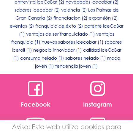
entrevista IceCoBar
(2)
novedades icecobar
(2)
sabores icecobar
(2)
valencia
(2)
Las Palmas de
Gran Canaria
(2)
financiacion
(2)
expansión
(2)
eventos
(2)
franquicia de éxito
(2)
patente IceCoBar
(1)
ventajas de ser franquiciado
(1)
ventajas
franquicia
(1)
nuevos sabores icecobar
(1)
sabores
iceroll
(1)
negocio innovador
(1)
calidad IceCoBar
(1)
consumo helado
(1)
sabores helado
(1)
moda
joven
(1)
tendencia joven
(1)
Facebook
Instagram
Aviso: Esta web utiliza cookies para