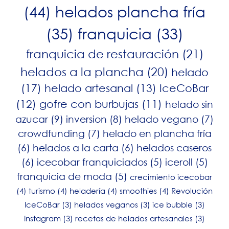
(44)
helados plancha fría
(35)
franquicia
(33)
franquicia de restauración
(21)
helados a la plancha
(20)
helado
(17)
helado artesanal
(13)
IceCoBar
(12)
gofre con burbujas
(11)
helado sin
azucar
(9)
inversion
(8)
helado vegano
(7)
crowdfunding
(7)
helado en plancha fría
(6)
helados a la carta
(6)
helados caseros
(6)
icecobar franquiciados
(5)
iceroll
(5)
franquicia de moda
(5)
crecimiento icecobar
(4)
turismo
(4)
heladería
(4)
smoothies
(4)
Revolución
IceCoBar
(3)
helados veganos
(3)
ice bubble
(3)
Instagram
(3)
recetas de helados artesanales
(3)