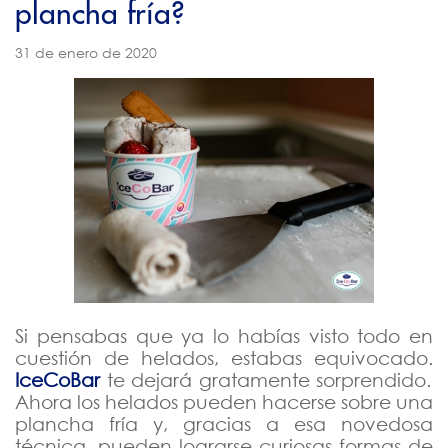
plancha fría?
2021
31 de enero de 2020
2020
Diciembre
Noviembre
Octubre
Septiembre
Agosto
Julio
Junio
Si pensabas que ya lo habías visto todo en
Mayo
cuestión de helados, estabas equivocado.
Abril
IceCoBar
te dejará gratamente sorprendido.
Ahora los helados pueden hacerse sobre una
Marzo
plancha fría y, gracias a esa novedosa
Febrero
técnica, pueden lograrse curiosas formas de