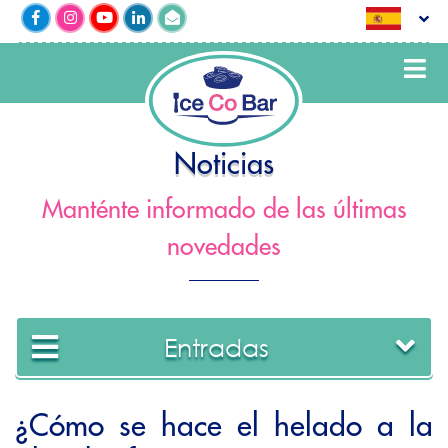
Noticias
Manténte informado de las últimas
novedades
Entradas
​¿Cómo se hace el helado a la
2022