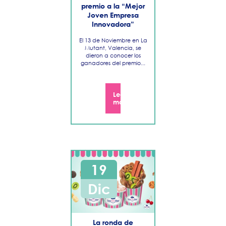
premio a la “Mejor
Joven Empresa
Innovadora”
El 13 de Noviembre en La
Mutant, Valencia, se
dieron a conocer los
ganadores del premio...
Leer
más
19
Dic
​La ronda de