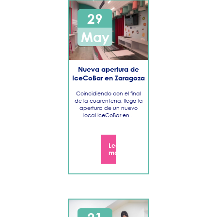
29
May
Nueva apertura de
IceCoBar en Zaragoza
Coincidiendo con el final
de la cuarentena, llega la
apertura de un nuevo
local IceCoBar en...
Leer
más