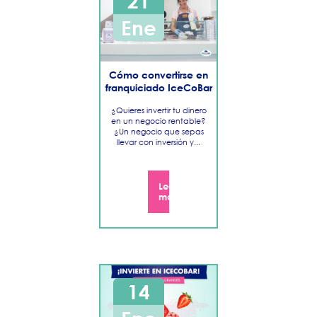
21
Ene
​Cómo convertirse en
franquiciado IceCoBar
¿Quieres invertir tu dinero
en un negocio rentable?
¿Un negocio que sepas
llevar con inversión y...
Leer
más
14