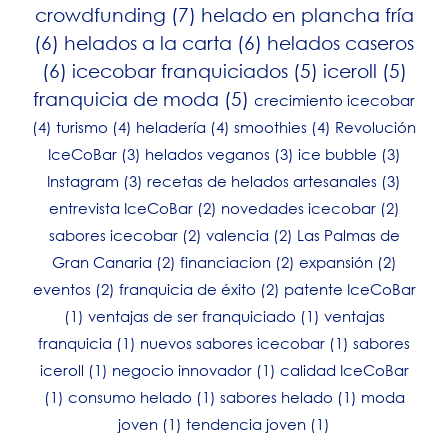
crowdfunding
(7)
helado en plancha fría
(6)
helados a la carta
(6)
helados caseros
(6)
icecobar franquiciados
(5)
iceroll
(5)
franquicia de moda
(5)
crecimiento icecobar
(4)
turismo
(4)
heladería
(4)
smoothies
(4)
Revolución
IceCoBar
(3)
helados veganos
(3)
ice bubble
(3)
Instagram
(3)
recetas de helados artesanales
(3)
entrevista IceCoBar
(2)
novedades icecobar
(2)
sabores icecobar
(2)
valencia
(2)
Las Palmas de
Gran Canaria
(2)
financiacion
(2)
expansión
(2)
eventos
(2)
franquicia de éxito
(2)
patente IceCoBar
(1)
ventajas de ser franquiciado
(1)
ventajas
franquicia
(1)
nuevos sabores icecobar
(1)
sabores
iceroll
(1)
negocio innovador
(1)
calidad IceCoBar
(1)
consumo helado
(1)
sabores helado
(1)
moda
joven
(1)
tendencia joven
(1)