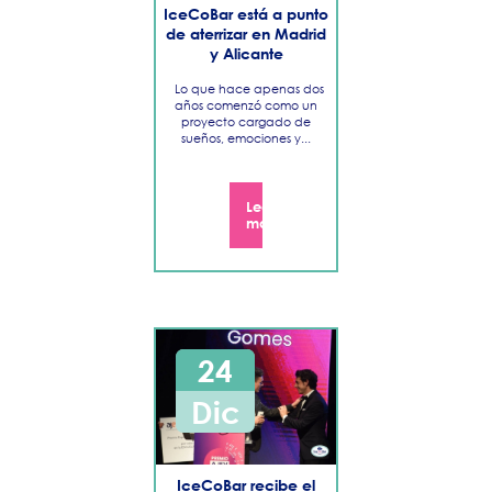
​IceCoBar está a punto
de aterrizar en Madrid
y Alicante
Lo que hace apenas dos
años comenzó como un
proyecto cargado de
sueños, emociones y...
Leer
más
24
Dic
IceCoBar recibe el