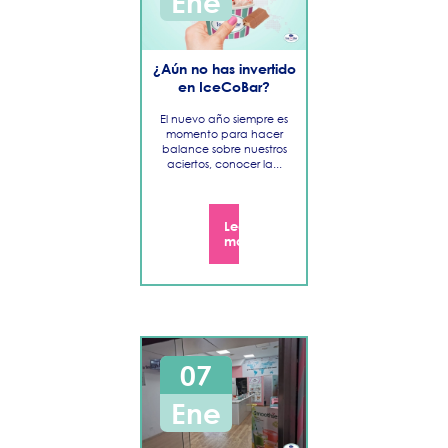
Ene
¿Aún no has invertido
en IceCoBar?
El nuevo año siempre es
momento para hacer
balance sobre nuestros
aciertos, conocer la...
Leer
más
07
Ene