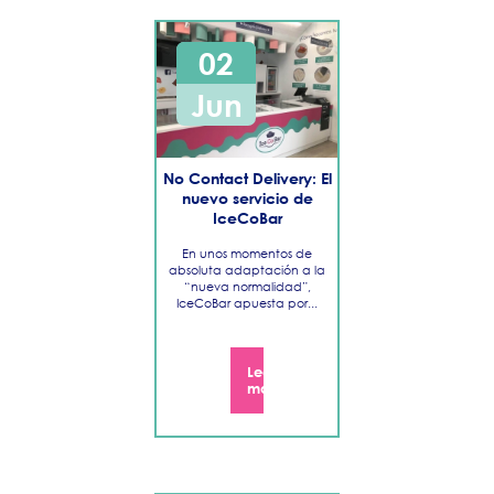
02
Jun
No Contact Delivery: El
nuevo servicio de
IceCoBar
En unos momentos de
absoluta adaptación a la
“nueva normalidad”,
IceCoBar apuesta por...
Leer
más