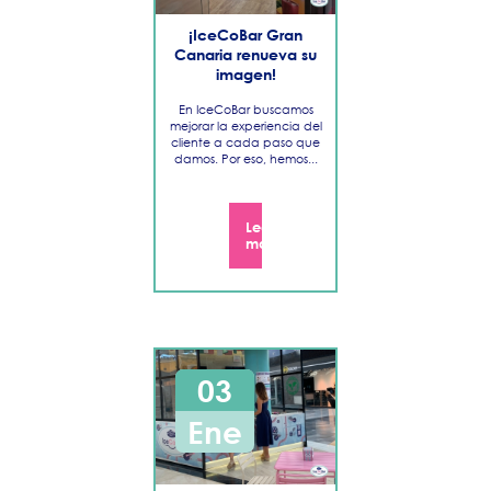
​¡IceCoBar Gran
Canaria renueva su
imagen!
En IceCoBar buscamos
mejorar la experiencia del
cliente a cada paso que
damos. Por eso, hemos...
Leer
más
03
Ene