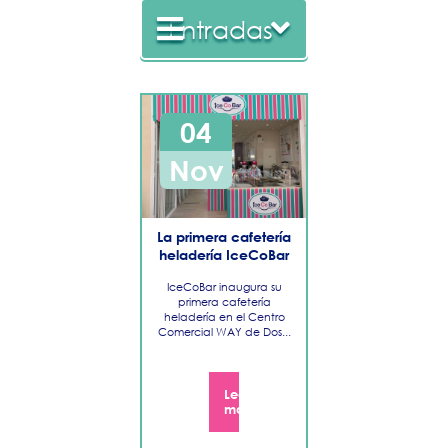
Entradas
2022
04
2021
Nov
2020
La primera cafetería
2019
heladería IceCoBar
IceCoBar inaugura su
2018
primera cafetería
heladería en el Centro
Comercial WAY de Dos...
Leer
más