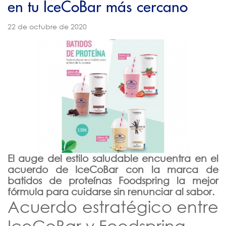
en tu IceCoBar más cercano
2021
22 de octubre de 2020
2020
Diciembre
Noviembre
Octubre
Septiembre
Agosto
Julio
Junio
El auge del estilo saludable encuentra en el
acuerdo de IceCoBar con la marca de
Mayo
batidos de proteínas Foodspring la mejor
Abril
fórmula para cuidarse sin renunciar al sabor.
Acuerdo estratégico entre
Marzo
IceCoBar y Foodspring
Febrero