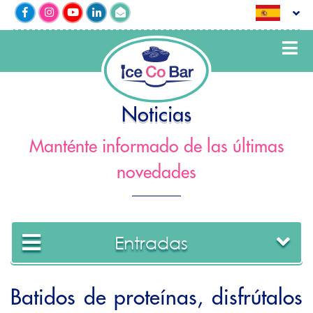
Noticias
Manténte informado de las últimas
novedades
Entradas
Batidos de proteínas, disfrútalos
2022