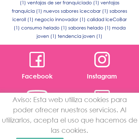
(1)
ventajas de ser franquiciado
(1)
ventajas
franquicia
(1)
nuevos sabores icecobar
(1)
sabores
iceroll
(1)
negocio innovador
(1)
calidad IceCoBar
(1)
consumo helado
(1)
sabores helado
(1)
moda
joven
(1)
tendencia joven
(1)
Facebook
Instagram
Aviso: Esta web utiliza cookies para
poder ofrecer nuestros servicios. Al
Youtube
Linkedin
utilizarlos, acepta el uso que hacemos de
las cookies.
Aviso Legal
·
Política de Privacidad de