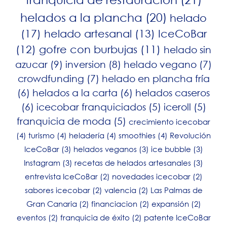
helados a la plancha
(20)
helado
(17)
helado artesanal
(13)
IceCoBar
(12)
gofre con burbujas
(11)
helado sin
azucar
(9)
inversion
(8)
helado vegano
(7)
crowdfunding
(7)
helado en plancha fría
(6)
helados a la carta
(6)
helados caseros
(6)
icecobar franquiciados
(5)
iceroll
(5)
franquicia de moda
(5)
crecimiento icecobar
(4)
turismo
(4)
heladería
(4)
smoothies
(4)
Revolución
IceCoBar
(3)
helados veganos
(3)
ice bubble
(3)
Instagram
(3)
recetas de helados artesanales
(3)
entrevista IceCoBar
(2)
novedades icecobar
(2)
sabores icecobar
(2)
valencia
(2)
Las Palmas de
Gran Canaria
(2)
financiacion
(2)
expansión
(2)
eventos
(2)
franquicia de éxito
(2)
patente IceCoBar